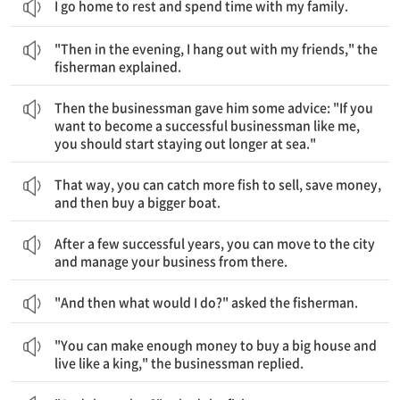
I go home to rest and spend time with my family.
그리고 저녁때에는 친구들과 어울리고요.”라고 어부가 설명했다.
"Then in the evening, I hang out with my friends," the
fisherman explained.
그러자 사업가는 그에게 조언을 해주었다. “나처럼 성공적인 사업가가 되고 싶다면, 바다에서 좀 더 오랜 시간 머무르길 시작해야 해요."
Then the businessman gave him some advice: "If you
want to become a successful businessman like me,
you should start staying out longer at sea."
그런 식으로, 당신은 팔 수 있는 더 많은 물고기를 잡을 수 있을 것이고, 돈을 저축해서 더 큰 배를 살 수 있어요.
That way, you can catch more fish to sell, save money,
and then buy a bigger boat.
몇 년의 성공적인 세월을 보내고 난 후에, 도시로 이사 가서 그곳에서 사업을 꾸려나갈 수 있어요.
After a few successful years, you can move to the city
and manage your business from there.
"And then what would I do?" asked the fisherman.
“큰 집을 사기에 충분한 돈을 벌어서 왕처럼 살 수 있어요.”라고 사업가가 대답했다.
"You can make enough money to buy a big house and
live like a king," the businessman replied.