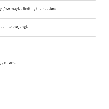
지도 모른다
, / we may be limiting their options.
ed into the jungle.
logy means.