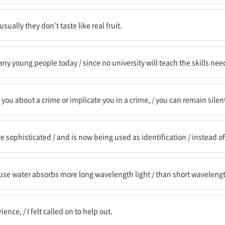
것은 진짜 과일 같은 맛이 나지 않는다.
usually they don’t taste like real fruit.
많은 젊은 사람들에게 / 어느 대학도 현대의 직업에 필요한 기술들을 주지 않을
y young people today / since no university will teach the skills ne
거나 너를 범죄에 연루시키려고 / 너는 침묵을 지켜도 된다
on you about a crime or implicate you in a crime, / you can remain silen
고 이제 신원 확인으로 사용되고 있다 / 비밀번호 대신에
re sophisticated / and is now being used as identification / instead 
의 빛을 더 많이 흡수하기 때문에 / 짧은 파장보다
use water absorbs more long wavelength light / than short waveleng
와주도록 요청됨을 느꼈다
ce, / I felt called on to help out.