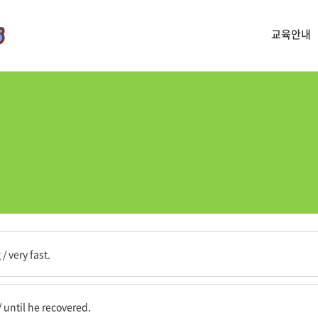
교육안내
매우 빠르게
/ very fast.
 회복될 때까지
/ until he recovered.