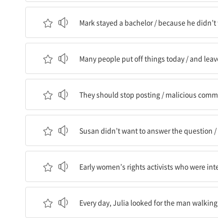
Mark는 독신으로 지냈다 / 왜냐하면 그는 다른 
Mark stayed a bachelor / because he didn’t 
많은 사람들이 오늘 일들을 미룬다 / 그리고 그것
Many people put off things today / and lea
그들은 올리는 것을 그만두어야 한다 / 그녀에 대
They should stop posting / malicious comm
Susan은 그 질문에 대답하고 싶지 않았다 / 엄마
Susan didn’t want to answer the question /
패션에 관심이 있었던 초기 여성 인권 운동가들은 
Early women’s rights activists who were inte
매일, Julia는 개를 산책시키던 남자를 찾았다 / 
Every day, Julia looked for the man walking t