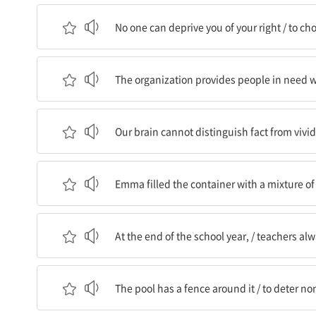
아무도 네게서 너의 권리를 빼앗을 수 없다 / 네가
No one can deprive you of your right / to cho
그 단체는 어려움에 처한 사람들에게 음식과 의복
The organization provides people in need w
우리의 뇌는 생생하게 상상된 허구와 사실을 구별할
Our brain cannot distinguish fact from vivid
Emma는 용기를 신선한 꽃들이 섞인 것으로 채웠
Emma filled the container with a mixture of 
학년말에는 / 선생님들이 항상 쪽지를 나눠주신다 
At the end of the school year, / teachers alw
그 수영장은 주위에 울타리가 있다 / 거주하지 않는
The pool has a fence around it / to deter n