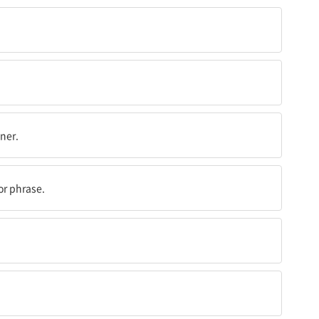
었다
ner.
 or phrase.