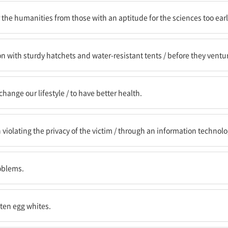
 학생들을 너무 일찍 분리함으로써 / 우리는 그들의 선택권을 제한하고 있는
the humanities from those with an aptitude for the sciences too early
수 텐트를 갖추어 주었다 / 그들이 정글로 떠나기 전에
with sturdy hatchets and water-resistant tents / before they ventur
의 생활 방식을 바꿔야 할 필요성에 대해 / 더 건강해지기 위해
change our lifestyle / to have better health.
 침해한 죄로 / 정보 기술 수단을 통해
 violating the privacy of the victim / through an information techno
다.
oblems.
다.
aten egg whites.
여긴다.