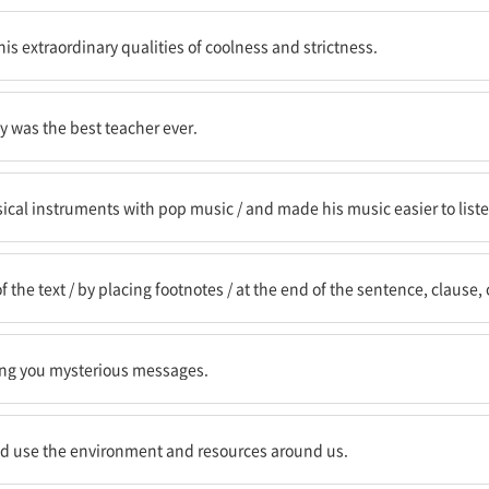
과 엄격함의 비범한 자질들을
is extraordinary qualities of coolness and strictness.
최고의 선생님이라는 것을
cy was the best teacher ever.
중 음악이 조화를 이루도록 / 그리고 그의 음악이 듣는 이에게 더 편안하도록 만들
ical instruments with pop music / and made his music easier to liste
 각주 번호를 놓음으로써 / 문장, 절, 구의 끝에
f the text / by placing footnotes / at the end of the sentence, clause,
 계속해서 보내는 것인지
ing you mysterious messages.
과 자원들을 인식하고 사용하는 방식에
d use the environment and resources around us.