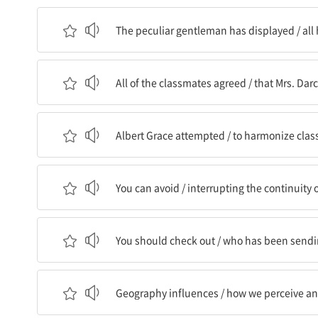
그 독특한 신사는 보여주었다 / 그의 모든 차분함
The peculiar gentleman has displayed / all h
반 학생들 모두가 동의했다 / Darcy 선생님이 
All of the classmates agreed / that Mrs. Dar
Albert Grace는 시도했다 / 클래식 악기와 대
Albert Grace attempted / to harmonize class
너는 피할 수 있다 / 글의 연속성을 방해하는 것을 /
You can avoid / interrupting the continuity o
너는 확인해야 한다 / 누가 네게 이상한 메시지를
You should check out / who has been send
지리는 영향을 미친다 / 우리가 우리 주변의 환경
Geography influences / how we perceive an