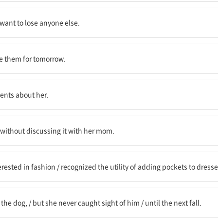
누구도 잃고 싶지 않았기 때문에
want to lose anyone else.
들을 내일로 미뤄둔다
ve them for tomorrow.
한 악의적인 언급을
ents about her.
와 그것에 대해 상의하지 않고
 without discussing it with her mom.
/ 원피스에 주머니를 다는 것의 유용성을 인식했다
rested in fashion / recognized the utility of adding pockets to dresse
하지만 그녀는 결코 그를 보지 못했다 / 다음 해 가을까지
he dog, / but she never caught sight of him / until the next fall.