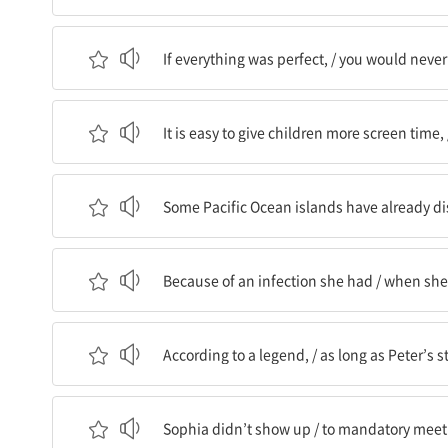
만약 모든 것이 완벽하다면 / 너는 결코 배우지도 
If everything was perfect, / you would neve
아이들에게 더 많은 영상 시청 시간을 주는 것은 쉽
It is easy to give children more screen time, 
몇몇 태평양 섬들이 이미 사라졌다 / 기후변화 때
Some Pacific Ocean islands have already di
그녀가 앓았던 / 그녀가 유아였을 때 전염병 때문에
Because of an infection she had / when she w
한 전설에 따르면 / 표트르의 동상이 시내 중심에 
According to a legend, / as long as Peter’s s
Sophia는 나타나지 않았다 / 의무적인 회의에 / 
Sophia didn’t show up / to mandatory meeting