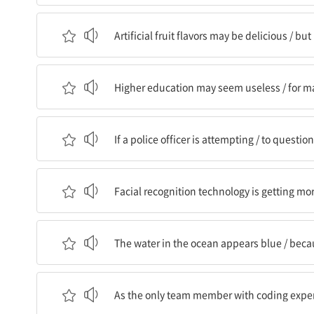
인공 과일 향이 맛있을지는 모른다 / 하지만 보통 그
Artificial fruit flavors may be delicious / but 
고등 교육이 쓸모 없어 보일지도 모른다 / 오늘날 
Higher education may seem useless / for man
만약 경찰이 시도한다면 / 네게 범죄에 관해 심문하
If a police officer is attempting / to questi
얼굴 인식 기술이 점점 더 정교해지고 있다 / 그리
Facial recognition technology is getting mo
바다의 물은 파랗게 보인다 / 왜냐하면 물은 긴 파장
The water in the ocean appears blue / beca
코딩 경험이 있는 유일한 팀 멤버로서 / 나는 도
As the only team member with coding experien