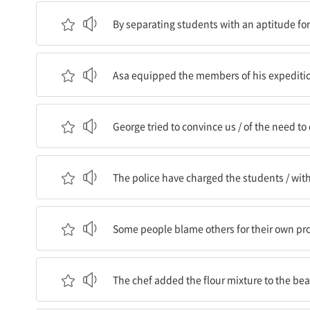
인문학에 적성이 있는 학생들과 과학에 적성이 있는
By separating students with an aptitude for 
Asa는 그의 탐험대 멤버들에게 튼튼한 손도끼와 방
Asa equipped the members of his expedition 
George는 우리에게 납득시키려고 노력했다 / 우리
George tried to convince us / of the need to 
경찰이 그 학생들을 기소했다 / 그 피해자의 사생활을
The police have charged the students / with
어떤 사람들은 자기 자신의 문제에 대해 남을 탓한
Some people blame others for their own pr
그 요리사는 밀가루 섞은 것을 거품 낸 흰자에 넣었
The chef added the flour mixture to the be
Jones 씨는 일을 인생에서 가장 중요한 것으로 