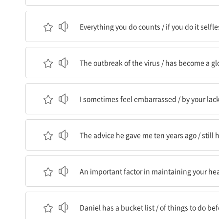
네가 하는 모든 일이 인정된다 / 만약 네가 그것을 
Everything you do counts / if you do it selfle
그 바이러스의 발생은 / 세계적인 비상 사태가 되
The outbreak of the virus / has become a g
나는 때때로 당혹감을 느낀다 / 당신의 배려 없음
I sometimes feel embarrassed / by your lack
그가 내게 10년 전에 해준 조언은 / 여전히 오늘
The advice he gave me ten years ago / still 
네 건강을 유지하는 데 있어 중요한 요소는 / 좋은 
An important factor in maintaining your hea
Daniel은 버킷 리스트를 가지고 있다 / 스무 살이
Daniel has a bucket list / of things to do be