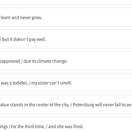
결코 성장하지도 않을 것이다
r learn and never grow.
다 / 하지만 그것은 그다지 이득이 되지 않는다
/ but it doesn’t pay well.
문에
sappeared / due to climate change.
 / 내 여동생은 냄새를 맡지 못한다
as a toddler, / my sister can’t smell.
서 있는 한 / 페테르부르크는 결코 적에게 함락되지 않을 것이다
tatue stands in the center of the city, / Petersburg will never fall to 
세 번째로 / 그리고 그녀는 해고됐다
s / for the third time, / and she was fired.