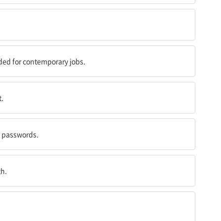
 것이기 때문에
eded for contemporary jobs.
t.
of passwords.
th.