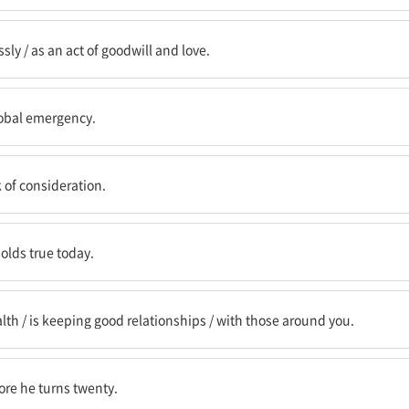
사심 없이 한다면 / 호의와 사랑의 행위로서
ssly / as an act of goodwill and love.
었다
lobal emergency.
에
 of consideration.
까지도 유효하다
holds true today.
관계를 유지하는 것이다 / 네 주변의 사람들과
lth / is keeping good relationships / with those around you.
 되기 전에 해야 할 일의
fore he turns twenty.