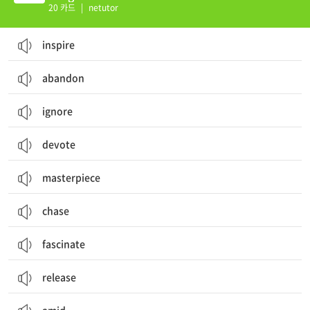
20 카드
|
netutor
inspire
abandon
ignore
devote
masterpiece
chase
fascinate
release