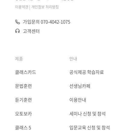
|
이용약관
개인정보 처리방침
가입문의 070-4042-1075
고객센터
제품
안내
클래스카드
공식제공 학습자료
문법훈련
선생님카페
듣기훈련
이용안내
오토보카
세미나 신청 및 참석
클래스 5
입문교육 신청 및 참석