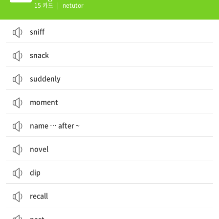
15 카드
|
netutor
sniff
snack
suddenly
moment
name … after ~
novel
dip
recall