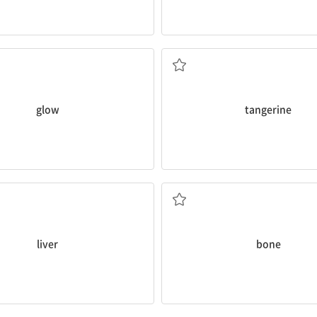
빛나다
귤
glow
tangerine
간
뼈
liver
bone
배
중요한