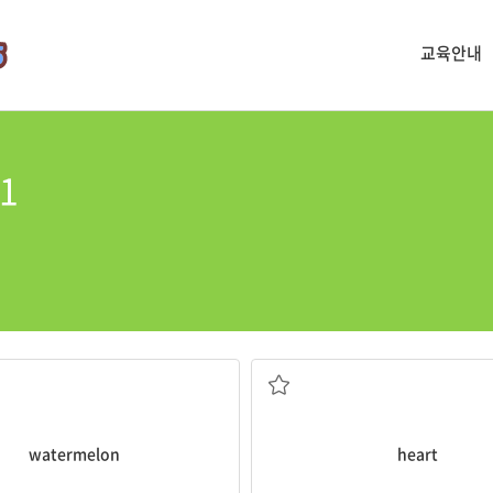
교육안내
01
수박
심장
watermelon
heart