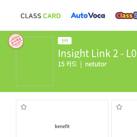
Insight Link 2 - L
15 카드
|
netutor
혜택, 이득
benefit