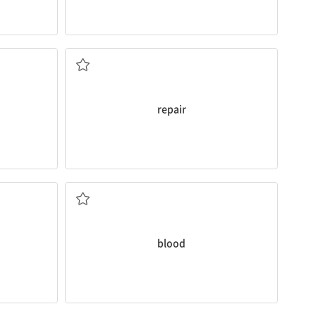
고치다
repair
피
blood