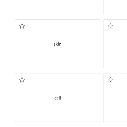
피부
skin
세포
cell
기억하다