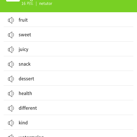
16 카드
|
netutor
fruit
sweet
juicy
snack
dessert
health
different
kind