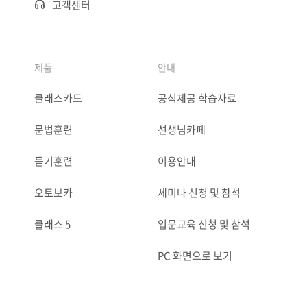
고객센터
제품
안내
클래스카드
공식제공 학습자료
문법훈련
선생님카페
듣기훈련
이용안내
오토보카
세미나 신청 및 참석
클래스 5
입문교육 신청 및 참석
PC 화면으로 보기