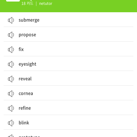
18 카드
|
netutor
submerge
propose
fix
eyesight
reveal
cornea
refine
blink