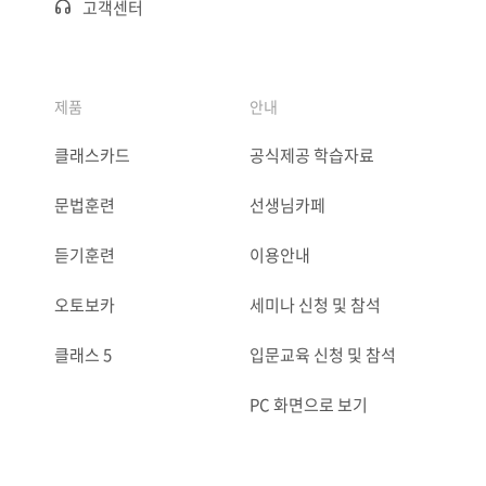
고객센터
제품
안내
클래스카드
공식제공 학습자료
문법훈련
선생님카페
듣기훈련
이용안내
오토보카
세미나 신청 및 참석
클래스 5
입문교육 신청 및 참석
PC 화면으로 보기