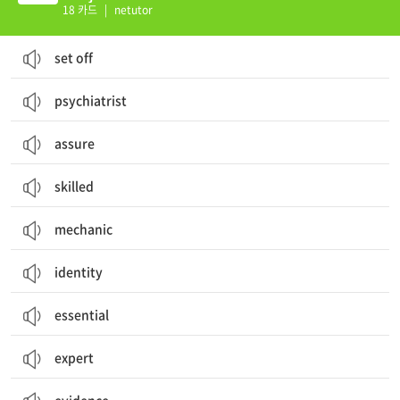
18 카드
|
netutor
set off
psychiatrist
assure
skilled
mechanic
identity
essential
expert