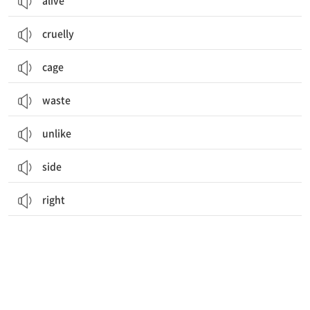
alive
cruelly
cage
waste
unlike
side
right