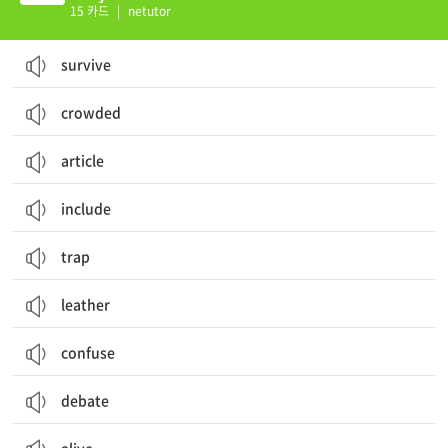
15 카드
|
netutor
survive
crowded
article
include
trap
leather
confuse
debate