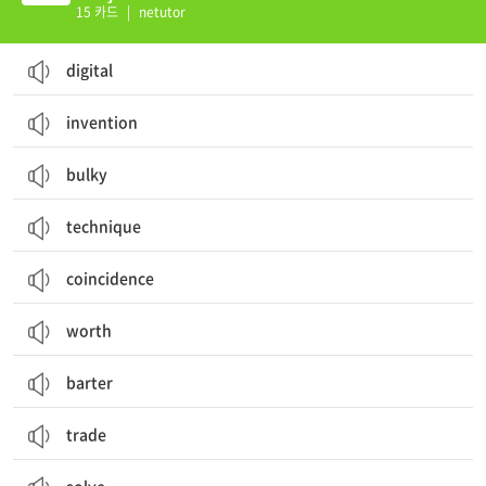
15 카드
|
netutor
digital
invention
bulky
technique
coincidence
worth
barter
trade