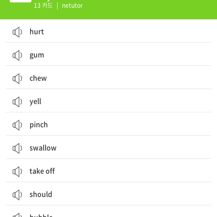
13 카드
|
netutor
hurt
gum
chew
yell
pinch
swallow
take off
should