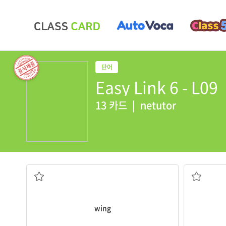
Easy Link 6 - L09
13 카드
|
netutor
날개
wing