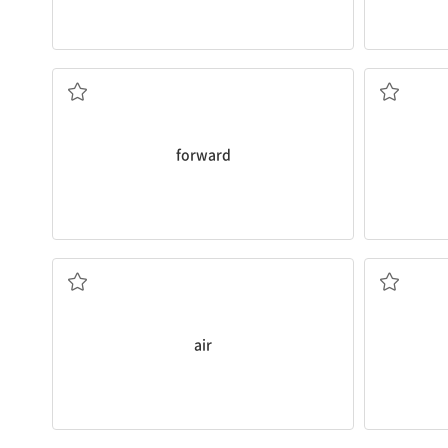
앞으로
forward
공기
air
마침내, 드디어