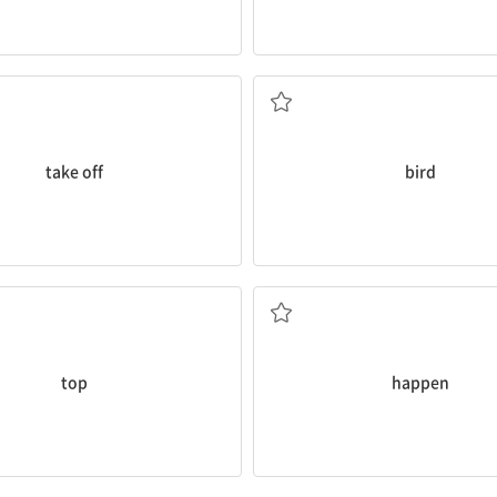
이륙하다
새
take off
bird
정상
일어나다
top
happen