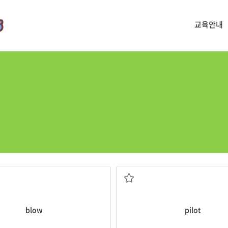
교육안내
(바람을) 불다
비행기 조종사
blow
pilot