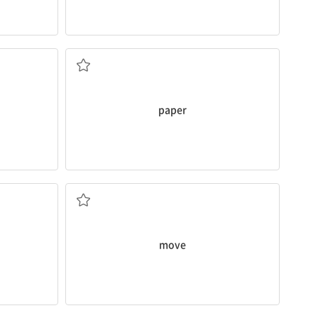
종이
paper
움직이다
move