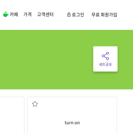
카페
가격
고객센터
로그인
무료 회원가입
세트공유
(전등·기계 등을) 켜다
turn on