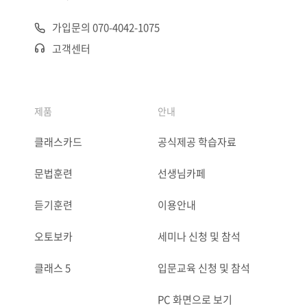
가입문의 070-4042-1075
고객센터
제품
안내
클래스카드
공식제공 학습자료
문법훈련
선생님카페
듣기훈련
이용안내
오토보카
세미나 신청 및 참석
클래스 5
입문교육 신청 및 참석
PC 화면으로 보기