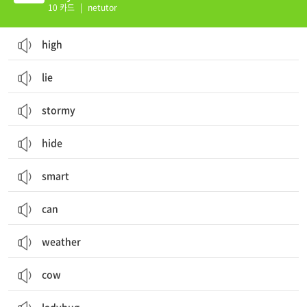
10 카드
|
netutor
high
lie
stormy
hide
smart
can
weather
cow