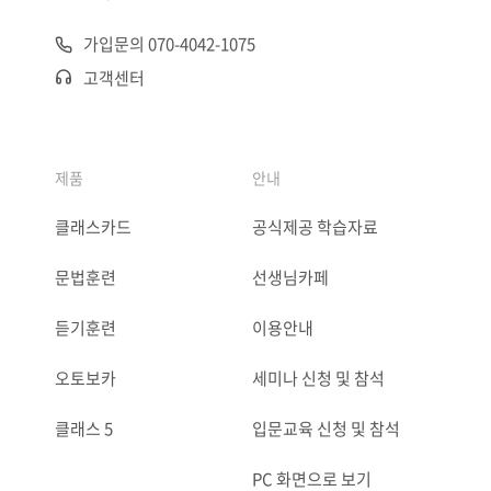
가입문의 070-4042-1075
고객센터
제품
안내
클래스카드
공식제공 학습자료
문법훈련
선생님카페
듣기훈련
이용안내
오토보카
세미나 신청 및 참석
클래스 5
입문교육 신청 및 참석
PC 화면으로 보기