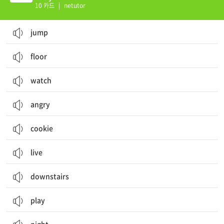
10 카드
|
netutor
jump
floor
watch
angry
cookie
live
downstairs
play