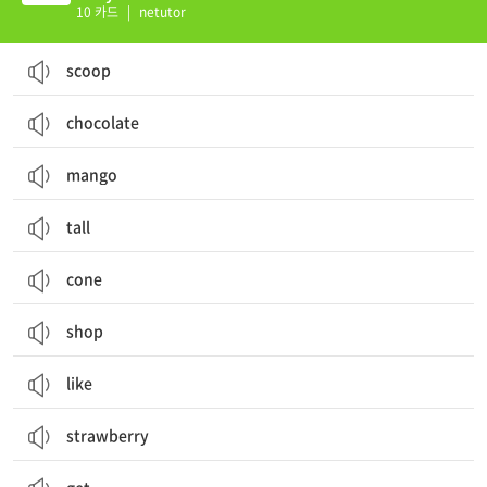
10 카드
|
netutor
scoop
chocolate
mango
tall
cone
shop
like
strawberry