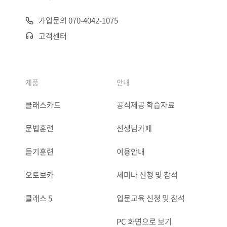
가입문의 070-4042-1075
고객센터
제품
안내
클래스카드
공식제공 학습자료
문법훈련
선생님카페
듣기훈련
이용안내
오토보카
세미나 신청 및 참석
클래스 5
입문교육 신청 및 참석
PC 화면으로 보기