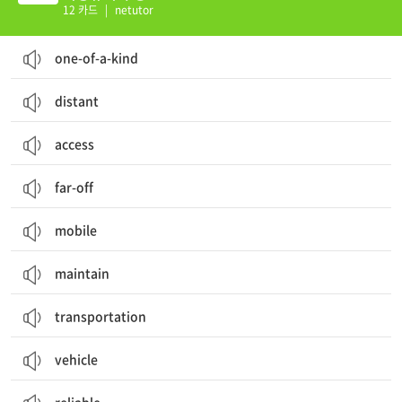
12 카드
|
netutor
one-of-a-kind
distant
access
far-off
mobile
maintain
transportation
vehicle