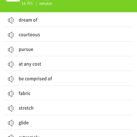
16 카드
|
netutor
dream of
courteous
pursue
at any cost
be comprised of
fabric
stretch
glide