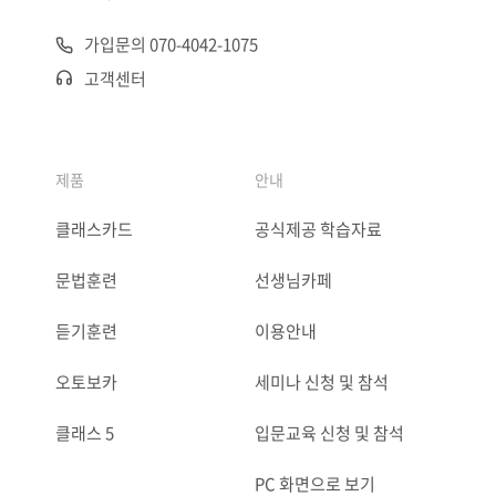
가입문의 070-4042-1075
고객센터
제품
안내
클래스카드
공식제공 학습자료
문법훈련
선생님카페
듣기훈련
이용안내
오토보카
세미나 신청 및 참석
클래스 5
입문교육 신청 및 참석
PC 화면으로 보기