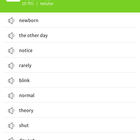
10 카드
|
netutor
newborn
the other day
notice
rarely
blink
normal
theory
shut