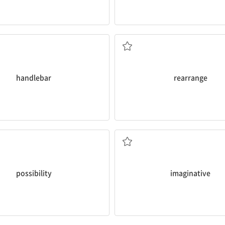
전거나 오토바이 등의) 핸들
재구성하다, 재배열하
handlebar
rearrange
가능성
상상력이 풍부한
possibility
imaginative
~을 버리다
걸작, 명작