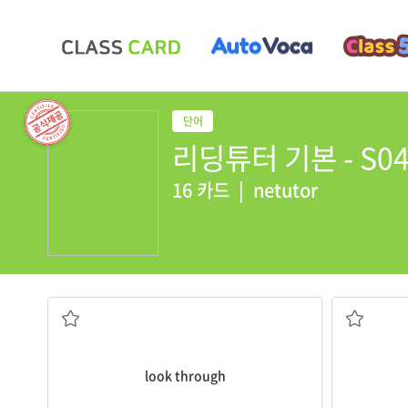
리딩튜터 기본 - S04
16 카드
|
netutor
~을 살펴보다[훑어보다]
look through