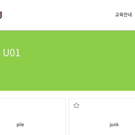
교육안내
 U01
더미
쓰레기
pile
junk