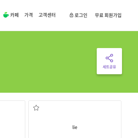
카페
가격
고객센터
로그인
무료 회원가입
세트공유
눕다; (사물이) 놓여 있다
lie