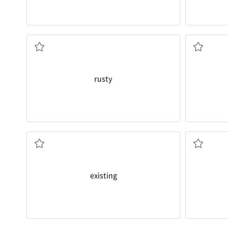
녹슨
(자
rusty
기존의
existing
천재