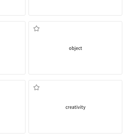
다
물건, 물체
object
독창성, 창조력
creativity
A를 B로 변형하다