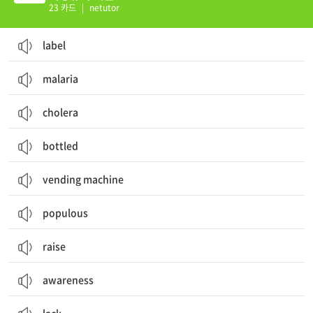
23 카드
|
netutor
label
malaria
cholera
bottled
vending machine
populous
raise
awareness