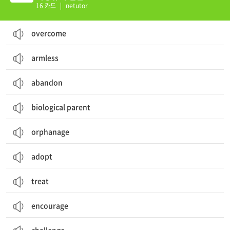
16 카드
|
netutor
overcome
armless
abandon
biological parent
orphanage
adopt
treat
encourage