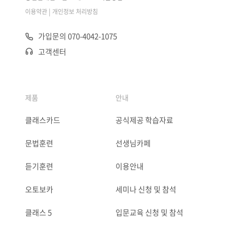
|
이용약관
개인정보 처리방침
가입문의 070-4042-1075
고객센터
제품
안내
클래스카드
공식제공 학습자료
문법훈련
선생님카페
듣기훈련
이용안내
오토보카
세미나 신청 및 참석
클래스 5
입문교육 신청 및 참석