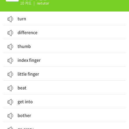
10 카드
|
netutor
turn
difference
thumb
index finger
little finger
beat
get into
bother