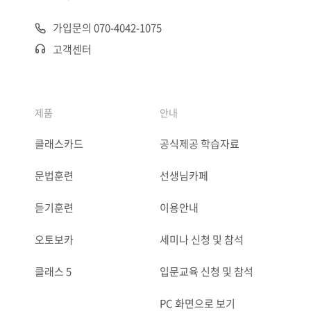
가입문의 070-4042-1075
고객센터
제품
안내
클래스카드
공식제공 학습자료
문법훈련
선생님카페
듣기훈련
이용안내
오토보카
세미나 신청 및 참석
클래스 5
입문교육 신청 및 참석
PC 화면으로 보기