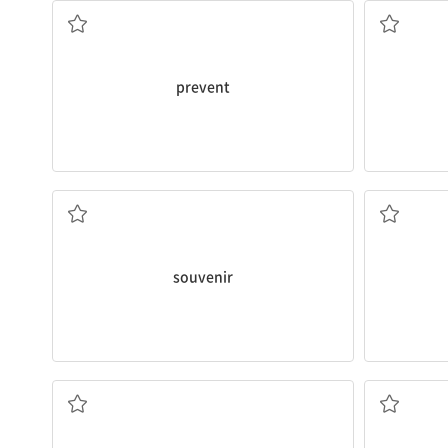
prevent
기념품, 기념 선물
광
souvenir
대화하다, 담화하다; 정반대(의)