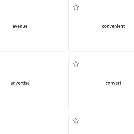
avenue
convenient
고하다, 선전하다, 홍보하다
바꾸다, 변화시키다, 개조
advertise
convert
다양한, 가지각색의
뒤집다, 거꾸로 하다; 후진