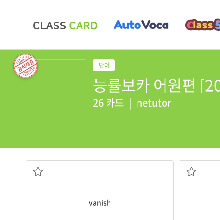
능률보카 어원편 [2017
26 카드
|
netutor
사라지다, 소멸하다
허
vanish