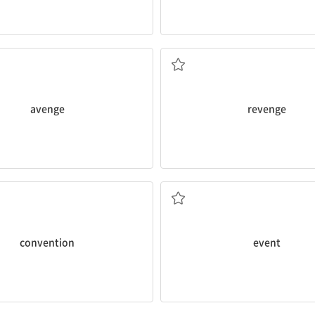
피해자를 대신해) 복수하다
(피해자 자신이) 복수(하
avenge
revenge
회, 모임; 협정; 관습, 인습
(중요한) 사건; 행사, 이
convention
event
로, 길; (성취를 위한) 수단
편리한, 사용하기 쉬운