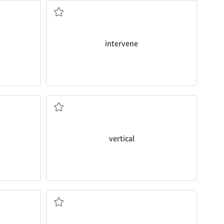
intervene
하다
수직의, 바로 선; 수직(선)
vertical
하다
(시의) 연, (노래의) 절; 시[운문]