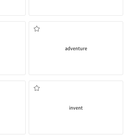
다)
모험(심), 색다른 경험
adventure
벤트
발명하다, 고안하다; 꾸며내다
invent
중재하다, 개입하다; 끼어들다