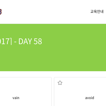
교육안내
] - DAY 58
영심이 강한; 헛된, 무익한
피하다, 회피하다
vain
avoid