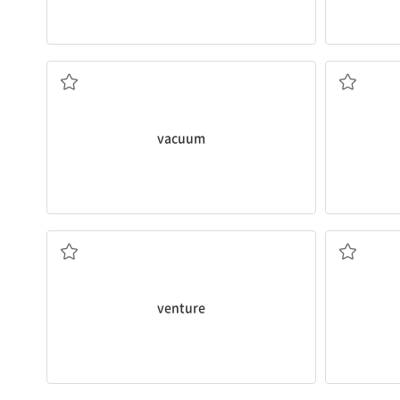
진공; (자리, 마음 등의) 공백, 공허
(
vacuum
사업, 벤처 사업; 위험을 무릅쓰고 가다
집
venture
막다, 예방하다, 방해하다
대