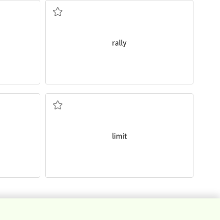
rally
)
제한(선); 한계(량); 제한하다
limit