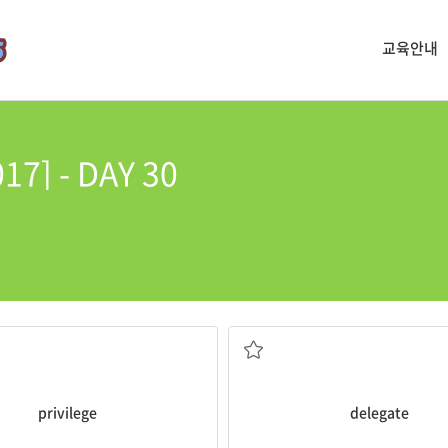
교육안내
] - DAY 30
특권, 특전
대표자, 대리인; 위임하
privilege
delegate