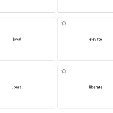
충성스러운, 충실한
(지위, 수준 등을) 높이다, 향
loyal
elevate
, 개방적인; 자유주의의; 후한
자유롭게 하다, 해방[석방]
liberal
liberate
종교; 신조
동맹[연합]국, 동맹[협력