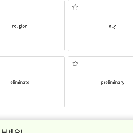
religion
ally
제거하다, 없애다
예비[준비](의), 서두(의
eliminate
preliminary
 보세요!