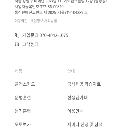
서울 강남구 테헤란로 63길 11, 이노센스빌딩 12층 (삼성동)
사업자등록번호 372-86-00840
통신판매신고번호 제 2025-서울강남-04389 호
|
이용약관
개인정보 처리방침
가입문의 070-4042-1075
고객센터
제품
안내
클래스카드
공식제공 학습자료
문법훈련
선생님카페
듣기훈련
이용안내
오토보카
세미나 신청 및 참석