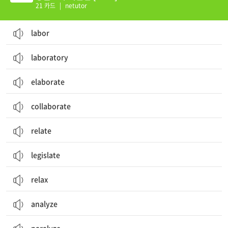
21 카드
|
netutor
labor
laboratory
elaborate
collaborate
relate
legislate
relax
analyze