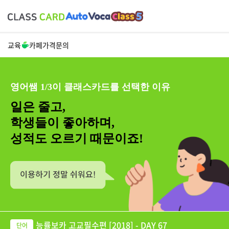
교육
카페
가격
문의
영어쌤 1/3이 클래스카드를 선택한 이유
일은 줄고,
학생들이 좋아하며,
성적도 오르기 때문이죠!
능률보카 고교필수편 [2018] - DAY 67