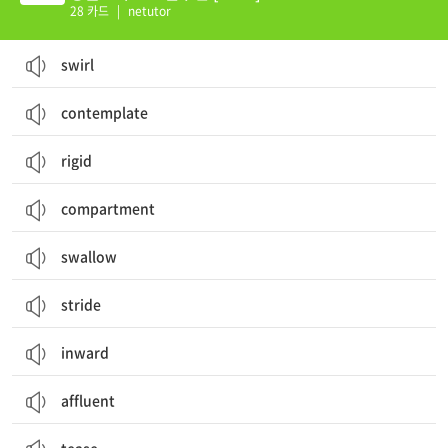
28 카드
|
netutor
swirl
contemplate
rigid
compartment
swallow
stride
inward
affluent