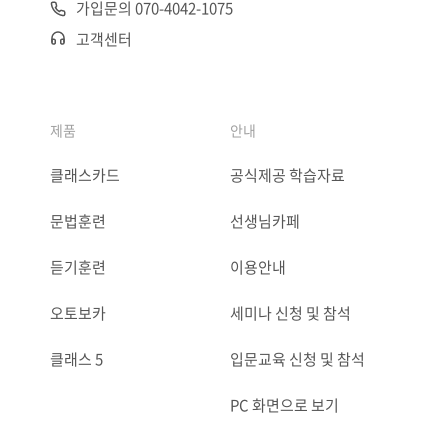
가입문의 070-4042-1075
고객센터
제품
안내
클래스카드
공식제공 학습자료
문법훈련
선생님카페
듣기훈련
이용안내
오토보카
세미나 신청 및 참석
클래스 5
입문교육 신청 및 참석
PC 화면으로 보기