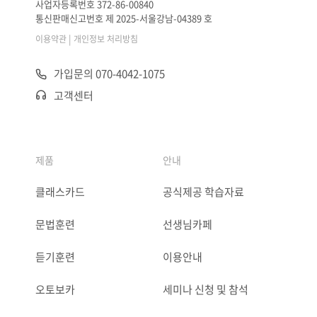
사업자등록번호 372-86-00840
통신판매신고번호 제 2025-서울강남-04389 호
|
이용약관
개인정보 처리방침
가입문의 070-4042-1075
고객센터
제품
안내
클래스카드
공식제공 학습자료
문법훈련
선생님카페
듣기훈련
이용안내
오토보카
세미나 신청 및 참석