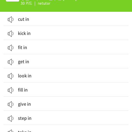
30 카드
|
netutor
cut in
kick in
fit in
get in
look in
fill in
give in
step in