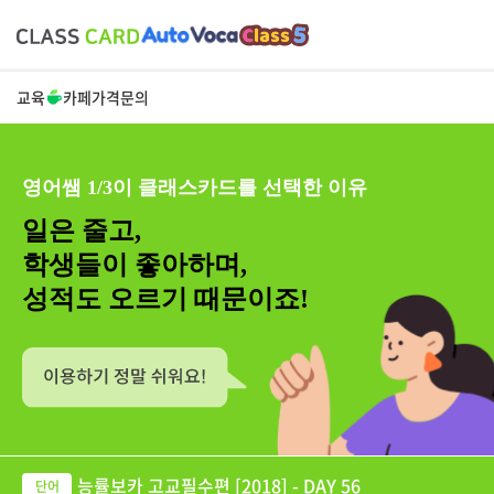
교육
카페
가격
문의
영어쌤 1/3이 클래스카드를 선택한 이유
일은 줄고,
학생들이 좋아하며,
성적도 오르기 때문이죠!
능률보카 고교필수편 [2018] - DAY 56