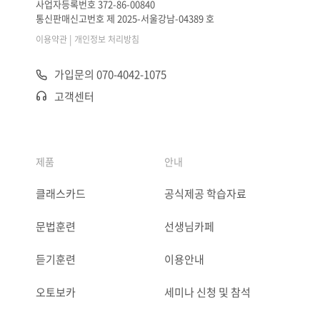
사업자등록번호 372-86-00840
통신판매신고번호 제 2025-서울강남-04389 호
|
이용약관
개인정보 처리방침
가입문의 070-4042-1075
고객센터
제품
안내
클래스카드
공식제공 학습자료
문법훈련
선생님카페
듣기훈련
이용안내
오토보카
세미나 신청 및 참석