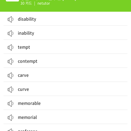
30 카드
|
netutor
disability
inability
tempt
contempt
carve
curve
memorable
memorial