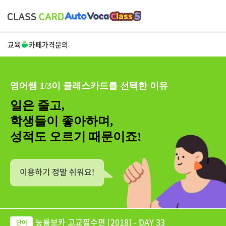
교육
카페
가격
문의
영어쌤 1/3이 클래스카드를 선택한 이유
일은 줄고,
학생들이 좋아하며,
성적도 오르기 때문이죠!
능률보카 고교필수편 [2018] - DAY 33