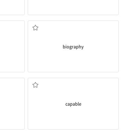
전기, 일대기
biography
하다
~할 수 있는; 유능한
capable
바꾸다, 변하다