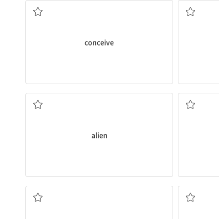
conceive
외국(인)의; 이질적인; 외계인
alien
~에 앞서다[선행하다]