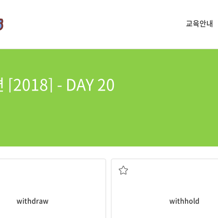
교육안내
018] - DAY 20
러나다; 취소하다; 인출하다
주지 않다, 보류하다
withdraw
withhold