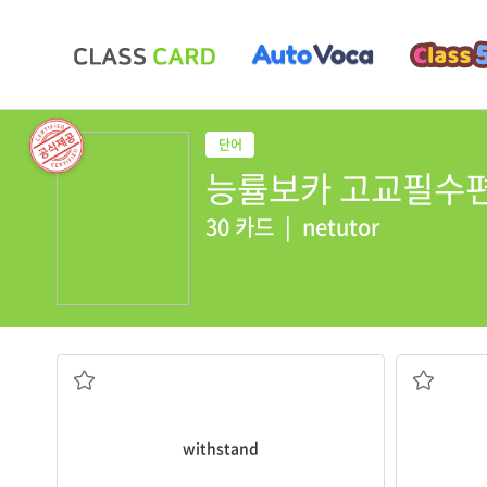
능률보카 고교필수편 [2
30 카드
|
netutor
견디다; 저항하다
물
withstand