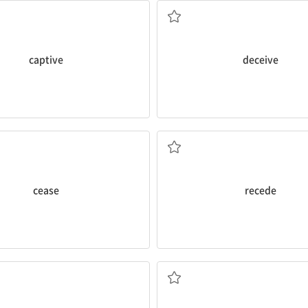
captive
deceive
그만두다, 그치다, 끝나다
물러가다, 멀어지다; 희미
cease
recede
전임자, 선배
느긋한; 평상시의; 평상