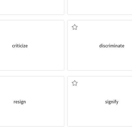
판하다, 비난하다; 비평하다
차별하다; 구별하다
criticize
discriminate
사임하다, 사직하다
나타내다; 중요하다, 중대
resign
signify
포로(가 된); 사로잡힌
속이다, 기만하다