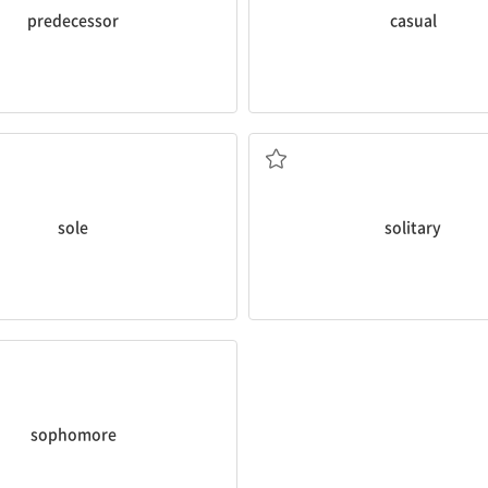
predecessor
casual
유일한, 단독의
혼자의; 고립된, 외딴
sole
solitary
(대학·고교의) 2학년생
sophomore