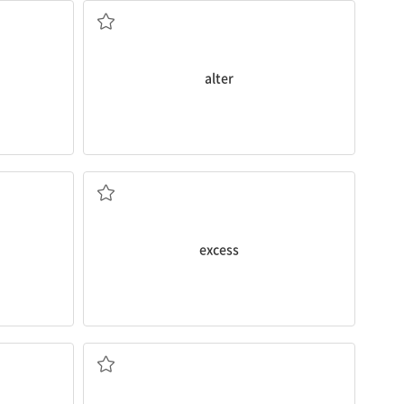
alter
해지다
초과, 과잉; 초과한
excess
복
썩다; 부패(하다); 쇠퇴(하다)