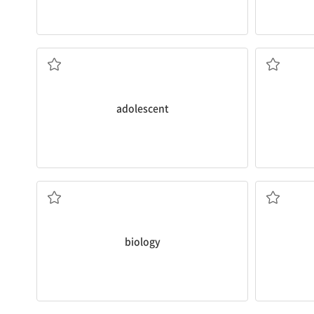
청소년(의)
비
adolescent
생물학
biology
생각해 내다; 상상하다; 임신하다