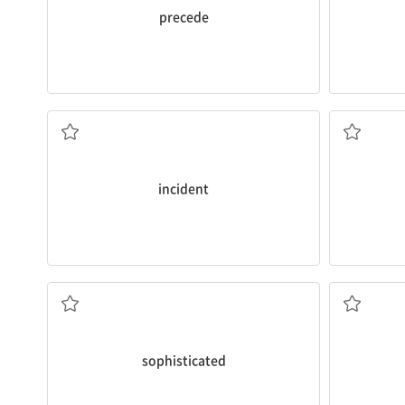
precede
사건, 일어난 일
incident
세련된, 교양 있는; 정교한
sophisticated