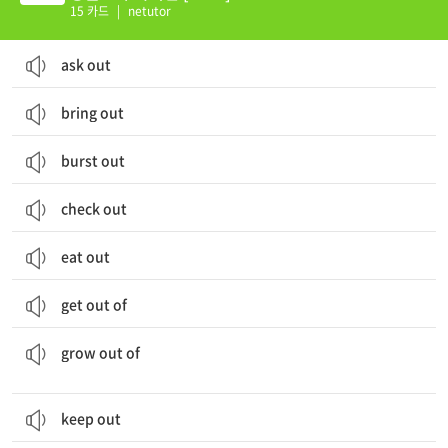
15 카드
|
netutor
ask out
bring out
burst out
check out
eat out
get out of
...에서 생기다; ...에서 벗어나다; (옷 등이) 작아져서 입을 수 없게 되다
grow out of
keep out