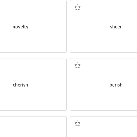
novelty
sheer
 여기다; (마음속에) 간직하다
죽다; 사라지다, 소멸되
cherish
perish
다
다, 알랑거리다; 돋보이게 하다
부하, 하급자; (지위가) 하위의; 부