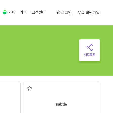
카페
가격
고객센터
로그인
무료 회원가입
세트공유
미묘한, 감지하기 어려운; 교묘한
 등이 거의)
subtle