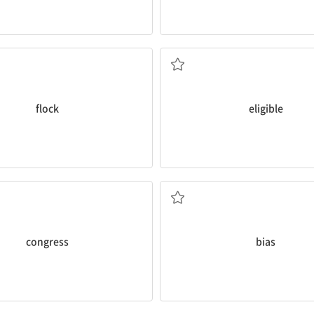
, 무리; 떼를 짓다, 몰려들다
적격의, 자격이 있는
flock
eligible
회, 의회; (공식적인) 회의
편견, 선입관; 성향; 편견을 갖
congress
bias
새로움, 참신함; 새로운 것
순전한; 가파른; 얇은