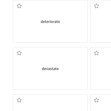
deteriorate
다
소중히
황폐시키다, 완전히 파괴하다; 엄청난 충격을 주
devastate
짓궂은, 말썽꾸러기의; 악의 있는
아첨하