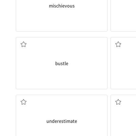
mischievous
북적거림
운반
바삐 움직이다, 서두르다; 북적거리다; 부산함,
bustle
평가
너무 적게 잡다; 과소평가하다; 적게 잡음; 과소
너무 많이 
underestimate