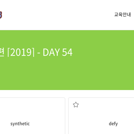
교육안내
2019] - DAY 54
불가능하다
합성의, 인조의; 합성물
반항하다, 거역하다; (믿기, 묘사하기
synthetic
defy