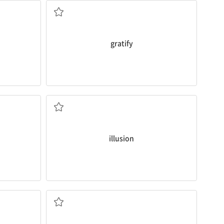
gratify
다
오해, 착각; 환상, 환각
illusion
정교한, 복잡한; 정성을 들인; 자세히 설명하다
수적인; 경시하