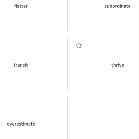
flatter
subordinate
, 운송; 대중교통, 교통 체계
잘 자라다, 번창[번영]하
transit
thrive
평가
잡다; 과대평가하다; 많이 잡음; 과대
overestimate