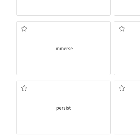
(액체 속에) 담그다; 몰두하다, 몰두시키다
떼
immerse
집요하게[고집스럽게] 계속하다; 지속하다
국
persist
악화되다, 더 나빠지다