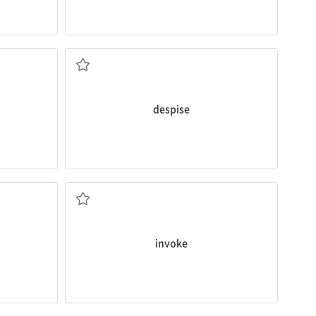
경멸하다, 혐오하다
despise
불러일으키다
게 하다
(법, 규칙 등을) 적용하다, 발동하다; (느낌 등을)
invoke
기쁘게 하다; (욕구를) 충족시키다, 만족시키다