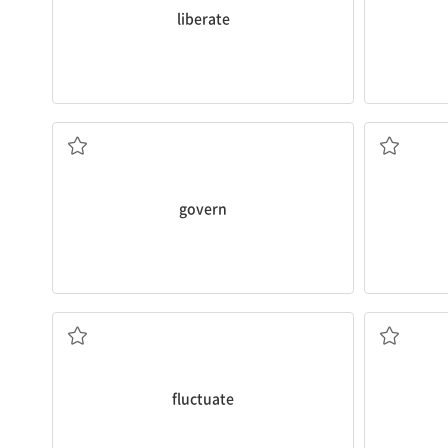
liberate
통치하다, 지배하다; 통제하다, 좌우하다
govern
(가격, 양 등이) 변동하다, 오르내리다
fluctuate