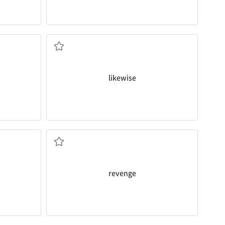
마찬가지로
likewise
복수; 복수하다
revenge
, 분간하다
완화하다