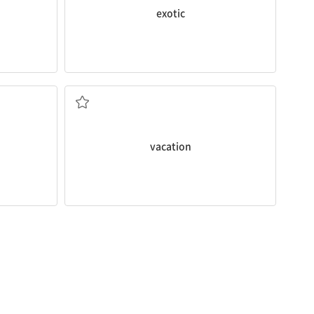
exotic
명감
방학; 휴가; 휴가를 보내다
vacation