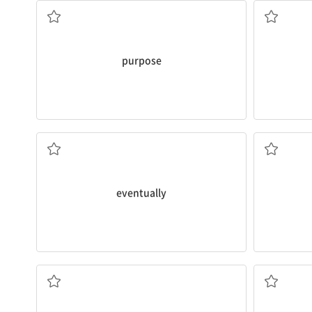
purpose
결국, 마침내
eventually
해방시키다, 자유롭게 하다
움켜