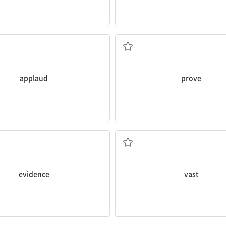
박수갈채 하다
증명하다; 판명되다
applaud
prove
증거, 근거
광대한, 막대한
evidence
vast
갈망하다, 동경하다
알아차리다, 파악하다; 식별하다