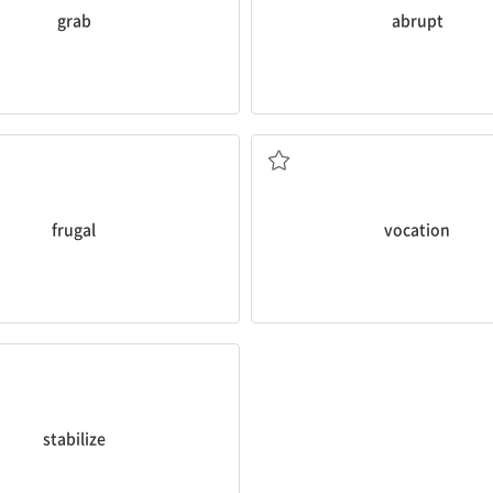
grab
abrupt
절약하는; (식사가) 소박한
천직, 소명; 소명 의식, 사
frugal
vocation
안정되다, 안정시키다
stabilize