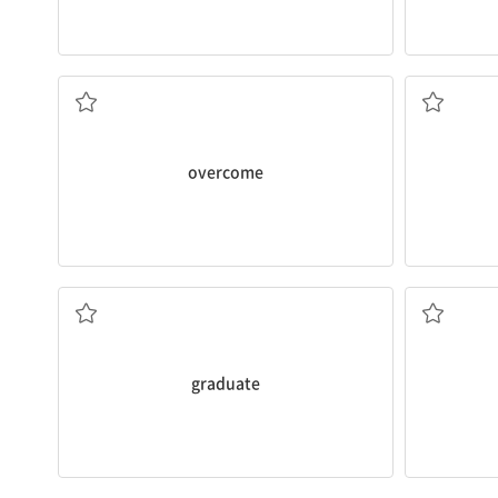
극복하다, 이겨내다
overcome
졸업하다; (대학) 졸업생
graduate
목적, 의도