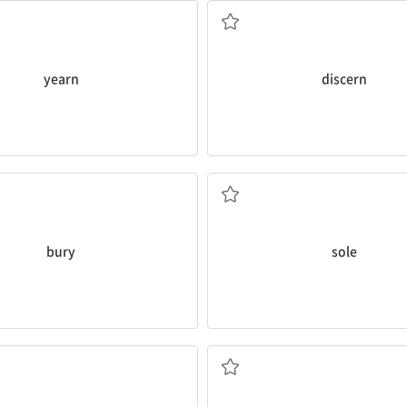
yearn
discern
묻다, 매장하다
단 하나의, 유일한; 독점
bury
sole
쥐다, 붙잡다; (기회를) 잡다
돌연한, 갑작스러운; 퉁명