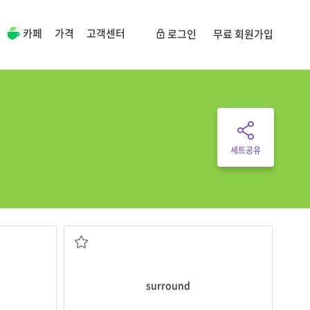
카페
가격
고객센터
로그인
무료 회원가입
세트공유
) 일상
둘러싸다; 포위하다
surround