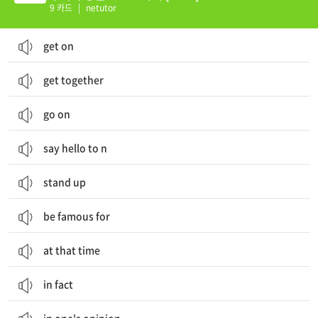
9 카드
|
netutor
get on
get together
go on
say hello to n
stand up
be famous for
at that time
in fact