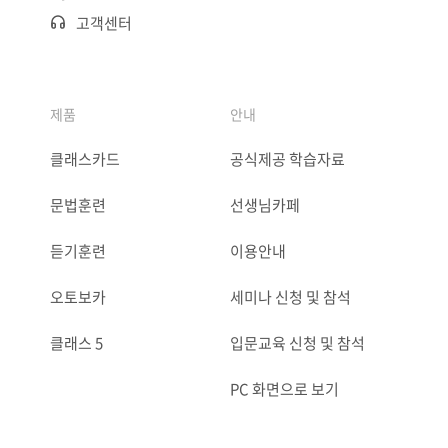
고객센터
제품
안내
클래스카드
공식제공 학습자료
문법훈련
선생님카페
듣기훈련
이용안내
오토보카
세미나 신청 및 참석
클래스 5
입문교육 신청 및 참석
PC 화면으로 보기