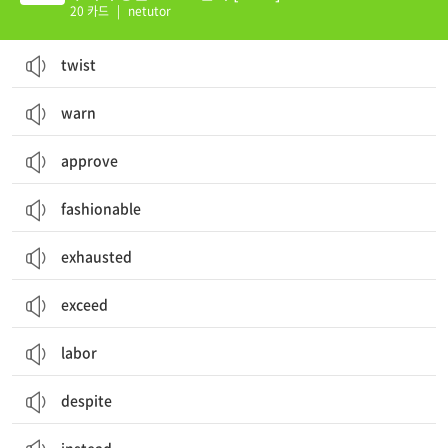
20 카드
|
netutor
twist
warn
approve
fashionable
exhausted
exceed
labor
despite