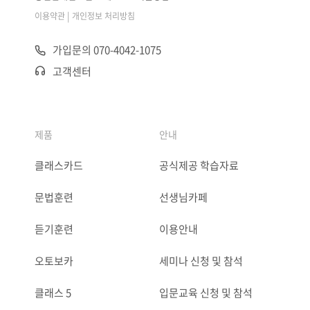
|
이용약관
개인정보 처리방침
가입문의 070-4042-1075
고객센터
제품
안내
클래스카드
공식제공 학습자료
문법훈련
선생님카페
듣기훈련
이용안내
오토보카
세미나 신청 및 참석
클래스 5
입문교육 신청 및 참석