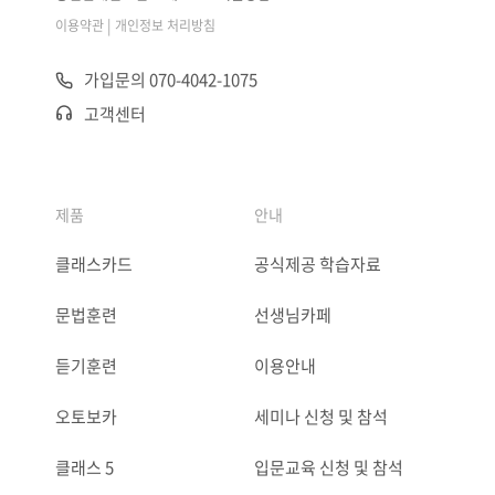
|
이용약관
개인정보 처리방침
가입문의 070-4042-1075
고객센터
제품
안내
클래스카드
공식제공 학습자료
문법훈련
선생님카페
듣기훈련
이용안내
오토보카
세미나 신청 및 참석
클래스 5
입문교육 신청 및 참석