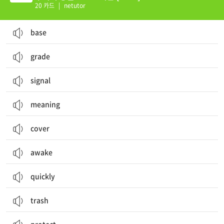
20 카드
|
netutor
base
grade
signal
meaning
cover
awake
quickly
trash