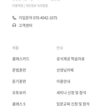
|
이용약관
개인정보 처리방침
가입문의 070-4042-1075
고객센터
제품
안내
클래스카드
공식제공 학습자료
문법훈련
선생님카페
듣기훈련
이용안내
오토보카
세미나 신청 및 참석
클래스 5
입문교육 신청 및 참석