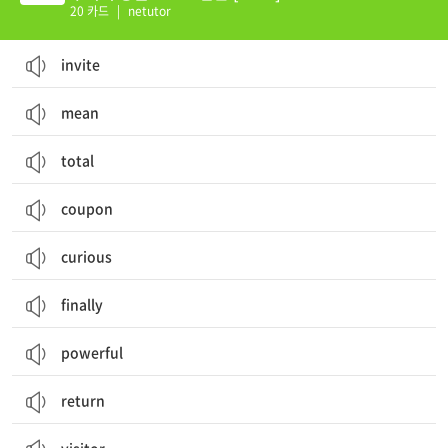
20 카드
|
netutor
invite
mean
total
coupon
curious
finally
powerful
return