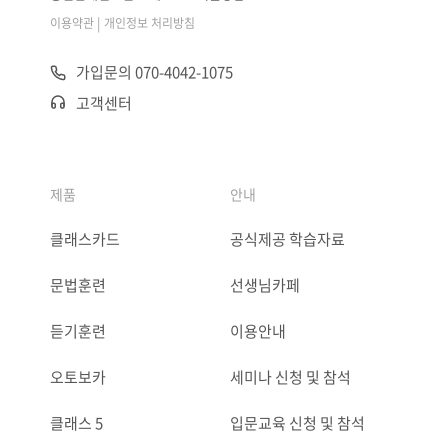
|
이용약관
개인정보 처리방침
가입문의 070-4042-1075
고객센터
제품
안내
클래스카드
공식제공 학습자료
문법훈련
선생님카페
듣기훈련
이용안내
오토보카
세미나 신청 및 참석
클래스 5
입문교육 신청 및 참석