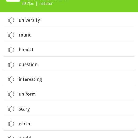
20 카드
|
netutor
university
round
honest
question
interesting
uniform
scary
earth