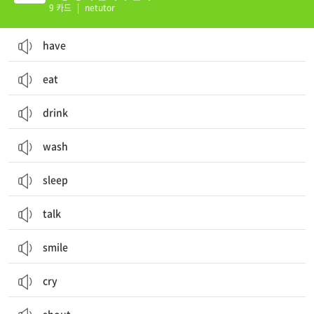
9 카드
|
netutor
have
eat
drink
wash
sleep
talk
smile
cry