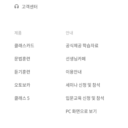
고객센터
제품
안내
클래스카드
공식제공 학습자료
문법훈련
선생님카페
듣기훈련
이용안내
오토보카
세미나 신청 및 참석
클래스 5
입문교육 신청 및 참석
PC 화면으로 보기