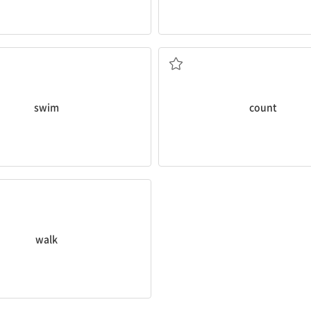
수영하다
숫자를 세다
swim
count
걷다
walk