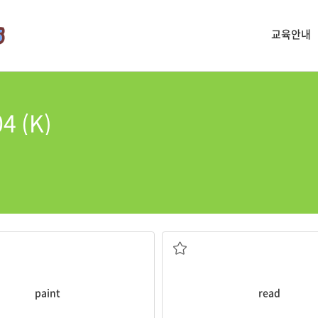
교육안내
4 (K)
물감
읽다
paint
read