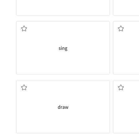
노래하다
sing
그리다
draw