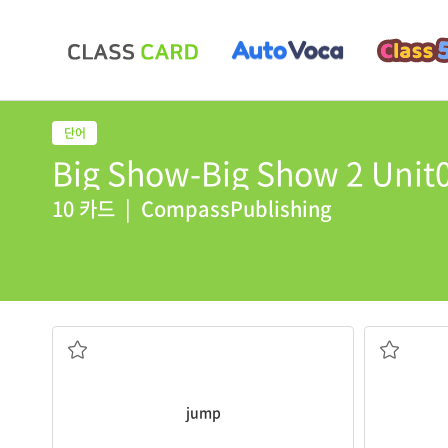
Big Show-Big Show 2 Unit0
10 카드
|
CompassPublishing
점프하다
jump