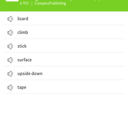
6 카드
|
CompassPublishing
lizard
climb
stick
surface
upside down
tape