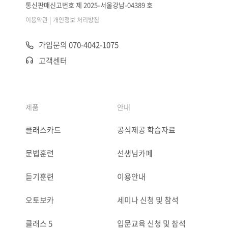
통신판매신고번호 제 2025-서울강남-04389 호
|
이용약관
개인정보 처리방침
가입문의 070-4042-1075
고객센터
제품
안내
클래스카드
공식제공 학습자료
문법훈련
선생님카페
듣기훈련
이용안내
오토보카
세미나 신청 및 참석
클래스 5
입문교육 신청 및 참석