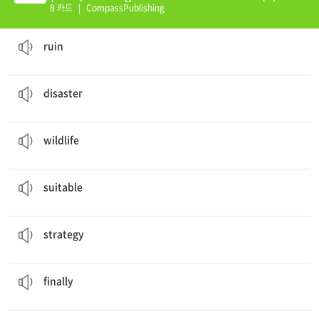
8 카드
|
CompassPublishing
They were late and the dinner was
ruined
.
to make something no good anymore
ruin
The government directs aid to a
disaster
zone.
a sudden event that causes a lot of damage
disaster
There are lots of
wildlife
trails in this area.
animals living in nature; wild animals
wildlife
We want a
suitable
location for a new factory.
appropriate or correct for a situation
suitable
The
strategy
is very appropriate.
a plan
strategy
We
finally
got home at midnight.
at last; after a long time
finally
The general put his idea into action.
to start making an idea happen