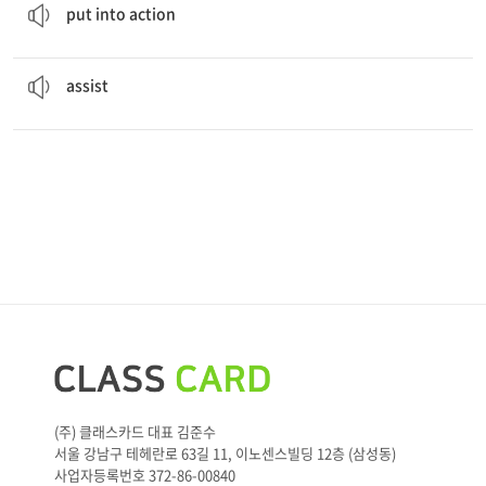
put into action
The army arrived to
assist
in the search for survivors.
to help
assist
(주) 클래스카드 대표 김준수
서울 강남구 테헤란로 63길 11, 이노센스빌딩 12층 (삼성동)
사업자등록번호 372-86-00840