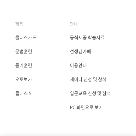
제품
안내
클래스카드
공식제공 학습자료
문법훈련
선생님카페
듣기훈련
이용안내
오토보카
세미나 신청 및 참석
클래스 5
입문교육 신청 및 참석
PC 화면으로 보기