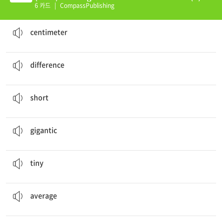
6 카드
|
CompassPublishing
An average man is about 174 centimeters (cm) tall.
센티미터
centimeter
I can taste the
difference
between salt and sugar.
차이
difference
How tall or
short
can people be?
짧은
short
He is
gigantic
next to most people.
거대한
gigantic
He is
tiny
next to most people.
아주 작은
tiny
An
average
woman is about 160 cm.
평균
average