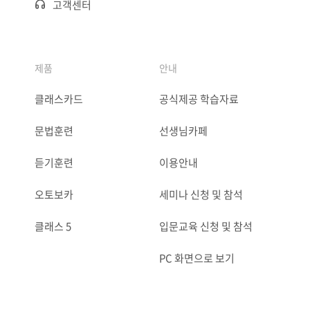
고객센터
제품
안내
클래스카드
공식제공 학습자료
문법훈련
선생님카페
듣기훈련
이용안내
오토보카
세미나 신청 및 참석
클래스 5
입문교육 신청 및 참석
PC 화면으로 보기