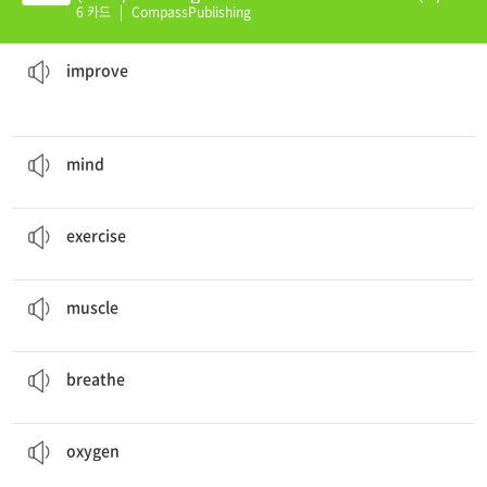
6 카드
|
CompassPublishing
his grades, he will get into a good university.
If Dan
improves
개선하다, 향상시키다
improve
It helps your body and
mind
.
마음, 정신
mind
It’s time to
exercise
.
운동하다
exercise
Your
muscles
use the food you eat.
근육
muscle
You
breathe
harder.
호흡하다, 숨쉬다
breathe
They use food and
oxygen
to move.
산소
oxygen