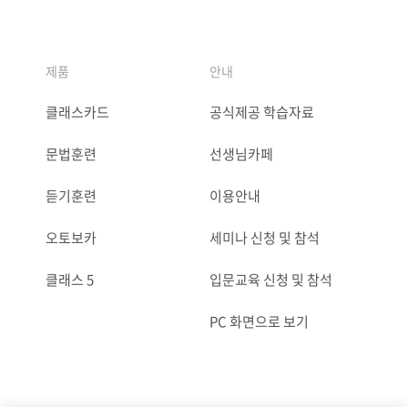
제품
안내
클래스카드
공식제공 학습자료
문법훈련
선생님카페
듣기훈련
이용안내
오토보카
세미나 신청 및 참석
클래스 5
입문교육 신청 및 참석
PC 화면으로 보기