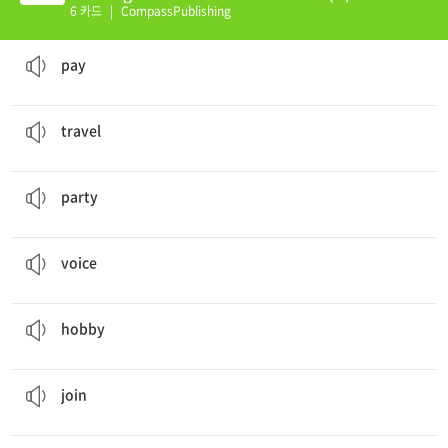
6 카드
|
CompassPublishing
My mother
paid
for my new laptop. It was expensive!
지불하다
pay
My brother
travels
all around the world.
여행하다
travel
I want to have my birthday
party
at a swimming pool.
파티
party
I like Alisha’s
voice
. She is my favorite singer.
목소리
voice
Ethan’s
hobby
is making model airplanes.
취미
hobby
Ellen
joined
the school debate club.
함께 하다
join