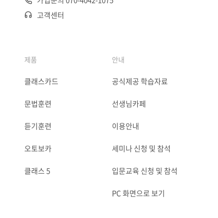
고객센터
제품
안내
클래스카드
공식제공 학습자료
문법훈련
선생님카페
듣기훈련
이용안내
오토보카
세미나 신청 및 참석
클래스 5
입문교육 신청 및 참석
PC 화면으로 보기