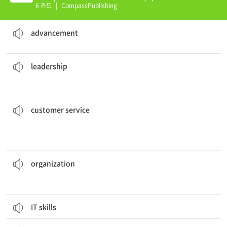
6 카드
|
CompassPublishing
As farming spread, advancements were made.
an act of moving forward
advancement
to guide us through turbulent times.
We need a strong
leadership
the position or function of a leader
leadership
I am not satisfied with the
customer service
.
they treat them.
behave towards their customers, for example how well
Customer service refers to the way that companies
customer service
that trades goods or services.
A company is an
organization
a business that is formed for a particular purpose
organization
IT skills