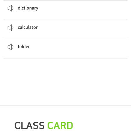
A
dictionary
will help you learn new words.
사전
dictionary
You can use your
calculator
during the math exam.
계산기
calculator
I have my gym shorts and my science
folder
.
서류철, 폴더
folder