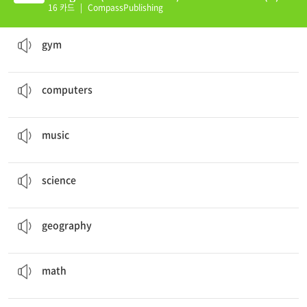
16 카드
|
CompassPublishing
I played basketball in
gym
class.
체육관
gym
The woman is using the computer.
컴퓨터(복수)
computers
She listens to
music
.
음악
music
They studied music,
science
, and history.
과학
science
They studied music, science, and
geography
.
지리학
geography
The
math
homework was really difficult.
수학
math
I can speak
english
and French.
영어