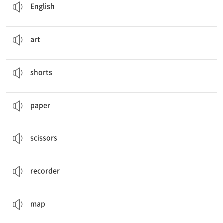
English
In
art
class, Mila took black paper and scissors.
미술
art
Put on
shorts
. It will be warm.
반바지
shorts
She draws a picture on the
paper
.
종이
paper
She’s cutting paper with
scissors
.
가위
scissors
I can play
recorder
very well.
리코더
recorder
We are lost. We need a
map
!
지도
map