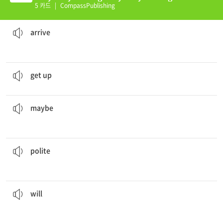
(E)
5 카드
|
CompassPublishing
The train
arrived
at the station 20 minutes late.
to reach, or be delivered to the point at the end of a journey
arrive
I
get up
at 7:00.
to get out of bed
get up
it really is beautiful, but I cannot tell until I see it for myself.
Since many people visit Hawaii,
maybe
perhaps
maybe
gentleman kindly offered to let the pregnant woman have his seat on the subway train.
The
polite
considerate; courteous; nice
polite
take back your promise of going to India.
I suppose you
will
am (is, are) going to
will