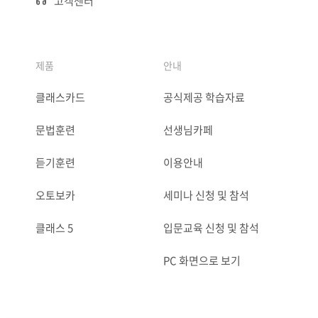
고객센터
제품
안내
클래스카드
공식제공 학습자료
문법훈련
선생님카페
듣기훈련
이용안내
오토보카
세미나 신청 및 참석
클래스 5
입문교육 신청 및 참석
PC 화면으로 보기