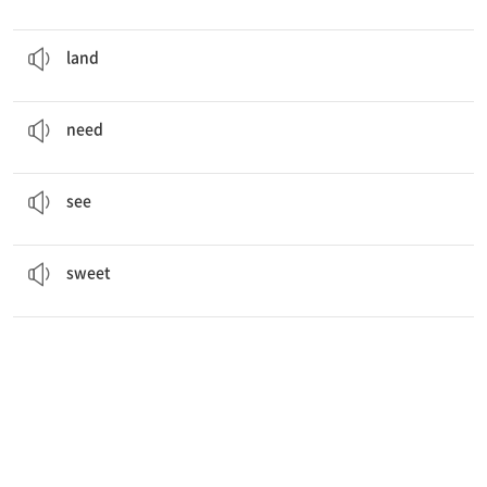
I was happy to be on dry
land
after the long boat trip.
뭍, 육지
land
Can I borrow your book? I really
need
it.
필요로 하다
need
I can
see
you from far away.
보다
see
The pie you made was not
sweet
enough.
달콤한, 단
sweet