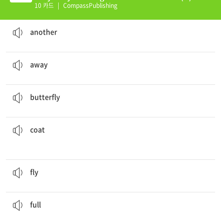
10 카드
|
CompassPublishing
Heather got into
another
fight today at school.
또 하나의
another
I am sad that my best friend moved
away
.
다른 곳으로, 저리로
away
Have you ever seen a caterpillar turn into a
butterfly
?
나비
butterfly
right now, but if you would reserve it for me, I can buy it on Friday.
I can't buy this
coat
코트
coat
The baby bird is learning how to
fly
.
날다
fly
of wonderful memories of trips to the park.
My childhood was
full
가득 찬, 충만한
full