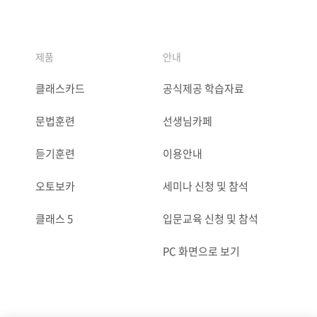
제품
안내
클래스카드
공식제공 학습자료
문법훈련
선생님카페
듣기훈련
이용안내
오토보카
세미나 신청 및 참석
클래스 5
입문교육 신청 및 참석
PC 화면으로 보기